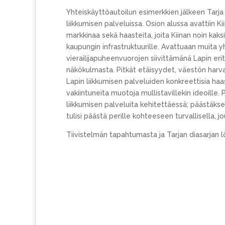
Yhteiskäyttöautoilun esimerkkien jälkeen Tarja
liikkumisen palveluissa. Osion alussa avattiin 
markkinaa sekä haasteita, joita Kiinan noin ka
kaupungin infrastruktuurille. Avattuaan muita y
vierailijapuheenvuorojen siivittämänä Lapin erit
näkökulmasta. Pitkät etäisyydet, väestön har
Lapin liikkumisen palveluiden konkreettisia haas
vakiintuneita muotoja mullistavillekin ideoill
liikkumisen palveluita kehitettäessä; päästäks
tulisi päästä perille kohteeseen turvallisella, jo
Tiivistelmän tapahtumasta ja Tarjan diasarjan 