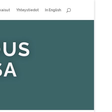
kaisut
Yhteystiedot
In English
OUS
SA