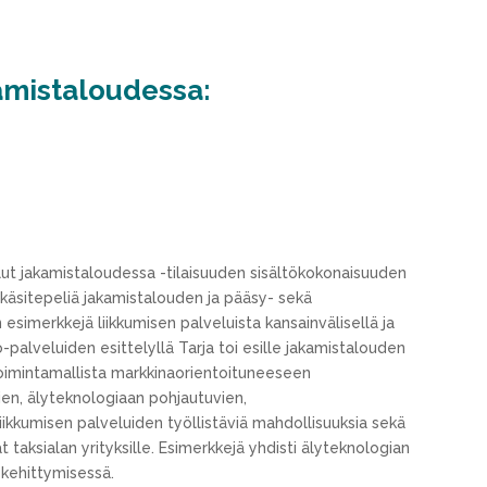
amistaloudessa:
elut jakamistaloudessa -tilaisuuden sisältökokonaisuuden
käsitepeliä jakamistalouden ja pääsy- sekä
n esimerkkejä liikkumisen palveluista kansainvälisellä ja
o-palveluiden esittelyllä Tarja toi esille jakamistalouden
 -toimintamallista markkinaorientoituneeseen
en, älyteknologiaan pohjautuvien,
iikkumisen palveluiden työllistäviä mahdollisuuksia sekä
at taksialan yrityksille. Esimerkkejä yhdisti älyteknologian
 kehittymisessä.