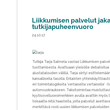
Liikkumisen palvelut jak
tutkijapuheenvuoro
24.10.17
Tutkija Tarja Salmela vastasi Liikkumisen palv
tuottamisesta. Avattuaan yleisölle debatoitua 
alustatalouden välillä, Tarja siirtyi esittelemää
kansallisella tasolla. Erilaisten yhteiskäyttöaut
eri toimintalogiikoita ’vertaiselta vertaiselle’
autonvuokraukseen. Taksitoimintaa muistuttavi
kyytisovellusesimerkkien avulla avattiin myös l
toisaalta niitä haasteita, joita palvelut asettav
merkittävä rooli uusien liikkumisen palveluiden