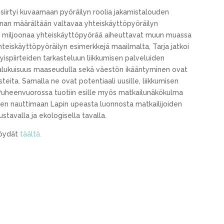
 siirtyi kuvaamaan pyöräilyn roolia jakamistalouden
Kiinan määrältään valtavaa yhteiskäyttöpyöräilyn
ksi miljoonaa yhteiskäyttöpyörää aiheuttavat muun muassa
hteiskäyttöpyöräilyn esimerkkejä maailmalta, Tarja jatkoi
yispiirteiden tarkasteluun liikkumisen palveluiden
valukuisuus maaseudulla sekä väestön ikääntyminen ovat
teita. Samalla ne ovat potentiaali uusille, liikkumisen
e. Puheenvuorossa tuotiin esille myös matkailunäkökulma
een nauttimaan Lapin upeasta luonnosta matkailijoiden
ustavalla ja ekologisella tavalla.
löydät
täältä.