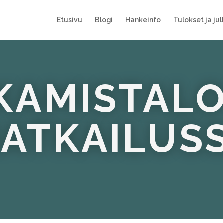
Etusivu
Blogi
Hankeinfo
Tulokset ja jul
KAMISTAL
ATKAILUS