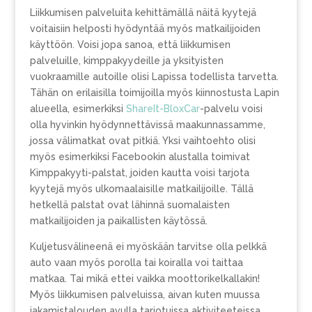
Liikkumisen palveluita kehittämällä näitä kyytejä
voitaisiin helposti hyödyntää myös matkailijoiden
käyttöön. Voisi jopa sanoa, että liikkumisen
palveluille, kimppakyydeille ja yksityisten
vuokraamille autoille olisi Lapissa todellista tarvetta.
Tähän on erilaisilla toimijoilla myös kiinnostusta Lapin
alueella, esimerkiksi
ShareIt-BloxCar
-palvelu voisi
olla hyvinkin hyödynnettävissä maakunnassamme,
jossa välimatkat ovat pitkiä. Yksi vaihtoehto olisi
myös esimerkiksi Facebookin alustalla toimivat
Kimppakyyti-palstat, joiden kautta voisi tarjota
kyytejä myös ulkomaalaisille matkailijoille. Tällä
hetkellä palstat ovat lähinnä suomalaisten
matkailijoiden ja paikallisten käytössä.
Kuljetusvälineenä ei myöskään tarvitse olla pelkkä
auto vaan myös porolla tai koiralla voi taittaa
matkaa. Tai mikä ettei vaikka moottorikelkallakin!
Myös liikkumisen palveluissa, aivan kuten muussa
jakamistalouden avulla tarjotuissa aktiviteeteissa