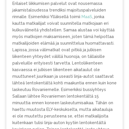
Erilaiset liikkumisen palvelut ovat nousemassa
jakamistaloudessa trendiksi majoituspalveluiden
rinnalle. Esimerkiksi Ylläksellä toimii
MaaS
, jonka
kautta matkailijat voivat suunnitella matkojaan eri
kulkuvälineitä yhdistellen. Samaa alustaa voi käyttää
myös matkojen maksamiseen, joten tämä helpottaa
matkailijoiden elämää ja suunnittelua huomattavasti.
Lapissa, jossa välimatkat ovat pitkiä ja julkisen
liikenteen yhteydet välillä huonoja, on tällaisille
palveluille erityisesti tarvetta. Lentoliikenteen
kasvaessa ei julkisen liikenteen aikataulut ole
muuttuneet juurikaan ja useasti linja-autot saattavat
lähteä lentokentältä kohti maakuntia ennen kuin kone
laskeutuu Rovaniemelle. Esimerkiksi bussiyhteys
Sallaan lähtee Rovaniemen lentokentältä 15
minuuttia ennen koneen laskeutumisaikaa. Tähän on
haettu muutosta ELY-keskukselta, mutta aikatauluja
ei ole muutettu perusteena se, ettei matkailijoita
kuitenkaan tulisi linja-auton kyytiin lentokentältä