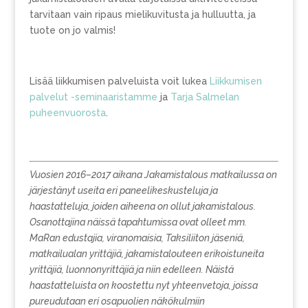
tarvitaan vain ripaus mielikuvitusta ja hulluutta, ja
tuote on jo valmis!
Lisää liikkumisen palveluista voit lukea
Liikkumisen
palvelut -seminaaristamme
ja
Tarja Salmelan
puheenvuorosta
.
Vuosien 2016–2017 aikana Jakamistalous matkailussa on
järjestänyt useita eri paneelikeskusteluja ja
haastatteluja, joiden aiheena on ollut jakamistalous.
Osanottajina näissä tapahtumissa ovat olleet mm.
MaRan edustajia, viranomaisia, Taksiliiton jäseniä,
matkailualan yrittäjiä, jakamistalouteen erikoistuneita
yrittäjiä, luonnonyrittäjiä ja niin edelleen. Näistä
haastatteluista on koostettu nyt yhteenvetoja, joissa
pureudutaan eri osapuolien näkökulmiin