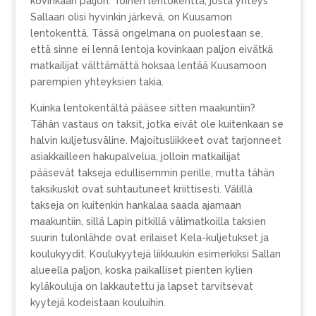
kovinkaan paljon. Toinen lentokenttä, josta yhteys
Sallaan olisi hyvinkin järkevä, on Kuusamon
lentokenttä. Tässä ongelmana on puolestaan se,
että sinne ei lennä lentoja kovinkaan paljon eivätkä
matkailijat välttämättä hoksaa lentää Kuusamoon
parempien yhteyksien takia.
Kuinka lentokentältä pääsee sitten maakuntiin?
Tähän vastaus on taksit, jotka eivät ole kuitenkaan se
halvin kuljetusväline. Majoitusliikkeet ovat tarjonneet
asiakkailleen hakupalvelua, jolloin matkailijat
pääsevät takseja edullisemmin perille, mutta tähän
taksikuskit ovat suhtautuneet kriittisesti. Välillä
takseja on kuitenkin hankalaa saada ajamaan
maakuntiin, sillä Lapin pitkillä välimatkoilla taksien
suurin tulonlähde ovat erilaiset Kela-kuljetukset ja
koulukyydit. Koulukyytejä liikkuukin esimerkiksi Sallan
alueella paljon, koska paikalliset pienten kylien
kyläkouluja on lakkautettu ja lapset tarvitsevat
kyytejä kodeistaan kouluihin.