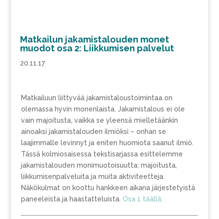
Matkailun jakamistalouden monet
muodot osa 2: Liikkumisen palvelut
20.11.17
Matkailuun liittyvää jakamistaloustoimintaa on
olemassa hyvin monenlaista. Jakamistalous ei ole
vain majoitusta, vaikka se yleensä mielletäänkin
ainoaksi jakamistalouden ilmiöksi – onhan se
laajimmalle levinnyt ja eniten huomiota saanut ilmiö.
Tässä kolmiosaisessa tekstisarjassa esittelemme
jakamistalouden monimuotoisuutta: majoitusta,
liikkumisenpalveluita ja muita aktiviteetteja.
Näkökulmat on koottu hankkeen aikana järjestetyistä
paneeleista ja haastatteluista.
Osa 1 täällä.