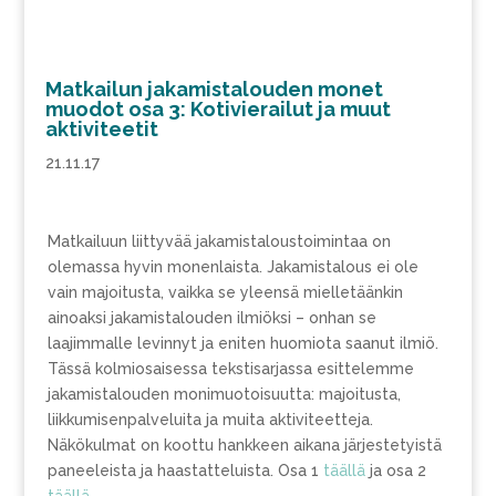
Matkailun jakamistalouden monet
muodot osa 3: Kotivierailut ja muut
aktiviteetit
21.11.17
Matkailuun liittyvää jakamistaloustoimintaa on
olemassa hyvin monenlaista. Jakamistalous ei ole
vain majoitusta, vaikka se yleensä mielletäänkin
ainoaksi jakamistalouden ilmiöksi – onhan se
laajimmalle levinnyt ja eniten huomiota saanut ilmiö.
Tässä kolmiosaisessa tekstisarjassa esittelemme
jakamistalouden monimuotoisuutta: majoitusta,
liikkumisenpalveluita ja muita aktiviteetteja.
Näkökulmat on koottu hankkeen aikana järjestetyistä
paneeleista ja haastatteluista. Osa 1
täällä
ja osa 2