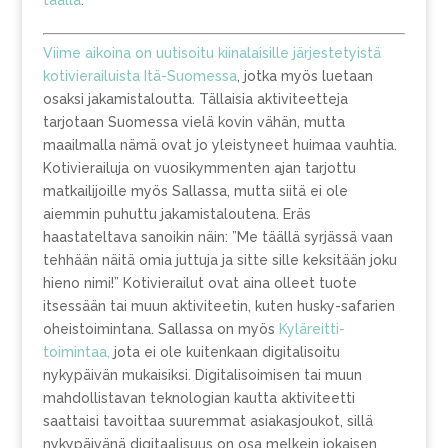
täällä
.
Viime aikoina on uutisoitu kiinalaisille järjestetyistä
kotivierailuista Itä-Suomessa
, jotka myös luetaan
osaksi jakamistaloutta. Tällaisia aktiviteetteja
tarjotaan Suomessa vielä kovin vähän, mutta
maailmalla nämä ovat jo yleistyneet huimaa vauhtia.
Kotivierailuja on vuosikymmenten ajan tarjottu
matkailijoille myös Sallassa, mutta siitä ei ole
aiemmin puhuttu jakamistaloutena. Eräs
haastateltava sanoikin näin: ”Me täällä syrjässä vaan
tehhään näitä omia juttuja ja sitte sille keksitään joku
hieno nimi!” Kotivierailut ovat aina olleet tuote
itsessään tai muun aktiviteetin, kuten husky-safarien
oheistoimintana. Sallassa on myös
Kyläreitti-
toimintaa,
jota ei ole kuitenkaan digitalisoitu
nykypäivän mukaisiksi. Digitalisoimisen tai muun
mahdollistavan teknologian kautta aktiviteetti
saattaisi tavoittaa suuremmat asiakasjoukot, sillä
nykypäivänä digitaalisuus on osa melkein jokaisen