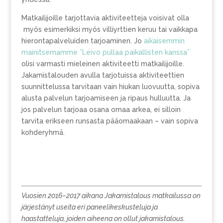
Matkailijoille tarjottavia aktiviteetteja voisivat olla
myös esimerkiksi myös villiyrttien keruu tai vaikkapa
hierontapalveluiden tarjoaminen. Jo
aikaisemmin
mainitsemamme ”Leivo pullaa paikallisten kanssa”
olisi varmasti mieleinen aktiviteetti matkailijoille.
Jakamistalouden avulla tarjotuissa aktiviteettien
suunnittelussa tarvitaan vain hiukan luovuutta, sopiva
alusta palvelun tarjoamiseen ja ripaus hulluutta. Ja
jos palvelun tarjoaa osana omaa arkea, ei silloin
tarvita erikseen runsasta pääomaakaan – vain sopiva
kohderyhmä.
Vuosien 2016–2017 aikana Jakamistalous matkailussa on
järjestänyt useita eri paneelikeskusteluja ja
haastatteluja, joiden aiheena on ollut jakamistalous.