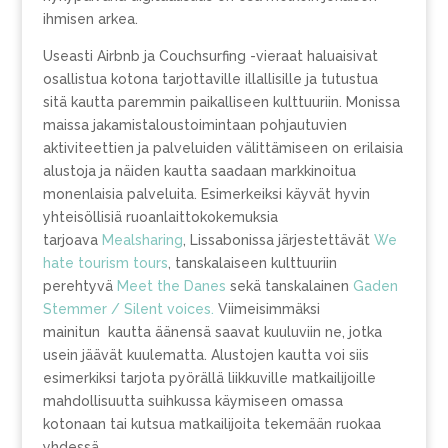
ihmisen arkea.
Useasti Airbnb ja Couchsurfing -vieraat haluaisivat
osallistua kotona tarjottaville illallisille ja tutustua
sitä kautta paremmin paikalliseen kulttuuriin. Monissa
maissa jakamistaloustoimintaan pohjautuvien
aktiviteettien ja palveluiden välittämiseen on erilaisia
alustoja ja näiden kautta saadaan markkinoitua
monenlaisia palveluita. Esimerkeiksi käyvät hyvin
yhteisöllisiä ruoanlaittokokemuksia
tarjoava
Mealsharing
, Lissabonissa järjestettävät
We
hate tourism tours
, tanskalaiseen kulttuuriin
perehtyvä
Meet the Danes
sekä tanskalainen
Gaden
Stemmer / Silent voices.
Viimeisimmäksi
mainitun kautta äänensä saavat kuuluviin ne, jotka
usein jäävät kuulematta. Alustojen kautta voi siis
esimerkiksi tarjota pyörällä liikkuville matkailijoille
mahdollisuutta suihkussa käymiseen omassa
kotonaan tai kutsua matkailijoita tekemään ruokaa
yhdessä.