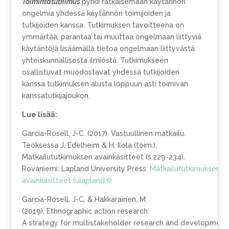
Toimintatutkimus
pyrkii ratkaisemaan käytännön
ongelmia yhdessä käytännön toimijoiden ja
tutkijoiden kanssa. Tutkimuksen tavoitteena on
ymmärtää, parantaa tai muuttaa ongelmaan liittyviä
käytäntöjä lisäämällä tietoa ongelmaan liittyvästä
yhteiskunnallisesta ilmiöstä. Tutkimukseen
osallistuvat muodostavat yhdessä tutkijoiden
kanssa tutkimuksen alusta loppuun asti toimivan
kanssatutkijajoukon.
Lue lisää:
Garcia-Rosell, J-C. (2017). Vastuullinen matkailu.
Teoksessa J. Edelheim & H. Ilola (toim.),
Matkailututkimuksen avainkäsitteet (s.229-234).
Rovaniemi: Lapland University Press.
Matkailututkimuksen
avainkäsitteet (ulapland.fi)
García-Rosell, J-C, & Hakkarainen, M.
(2019). Ethnographic action research:
A strategy for multistakeholder research and development 