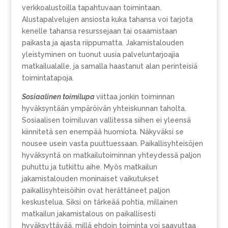
verkkoalustoilla tapahtuvaan toimintaan.
Alustapalvelujen ansiosta kuka tahansa voi tarjota
kenelle tahansa resurssejaan tai osaamistaan
paikasta ja ajasta riippumatta. Jakamistalouden
yleistyminen on tuonut uusia palveluntarjoajia
matkailualalle, ja samalla haastanut alan perinteisiä
toimintatapoja.
Sosiaalinen toimilupa
viittaa jonkin toiminnan
hyväksyntään ympäröivän yhteiskunnan taholta.
Sosiaalisen toimiluvan vallitessa siihen ei yleensä
kiinnitetä sen enempää huomiota. Näkyväksi se
nousee usein vasta puuttuessaan. Paikallisyhteisöjen
hyväksyntä on matkailutoiminnan yhteydessä paljon
puhuttu ja tutkittu aihe. Myös matkailun
jakamistalouden moninaiset vaikutukset
paikallisyhteisöihin ovat herättäneet paljon
keskustelua. Siksi on tärkeää pohtia, millainen
matkailun jakamistalous on paikallisesti
hyväksyttävää, millä ehdoin toiminta voi saavuttaa