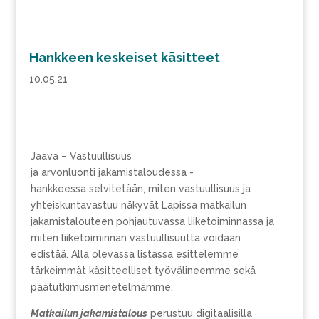
Hankkeen keskeiset käsitteet
10.05.21
Jaava – Vastuullisuus
ja arvonluonti jakamistaloudessa -
hankkeessa selvitetään, miten vastuullisuus ja
yhteiskuntavastuu näkyvät Lapissa matkailun
jakamistalouteen pohjautuvassa liiketoiminnassa ja
miten liiketoiminnan vastuullisuutta voidaan
edistää. Alla olevassa listassa esittelemme
tärkeimmät käsitteelliset työvälineemme sekä
päätutkimusmenetelmämme.
Matkailun jakamistalous
perustuu digitaalisilla