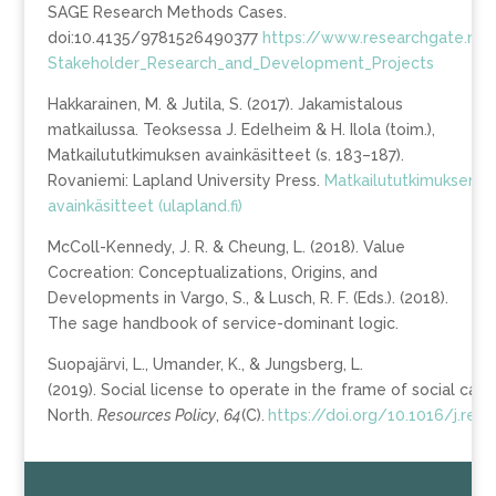
SAGE Research Methods Cases.
doi:10.4135/9781526490377
https://www.researchgate.net
Stakeholder_Research_and_Development_Projects
Hakkarainen, M. & Jutila, S. (2017). Jakamistalous
matkailussa. Teoksessa J. Edelheim & H. Ilola (toim.),
Matkailututkimuksen avainkäsitteet (s. 183–187).
Rovaniemi: Lapland University Press.
Matkailututkimuksen
avainkäsitteet (ulapland.fi)
McColl-Kennedy, J. R. & Cheung, L. (2018). Value
Cocreation: Conceptualizations, Origins, and
Developments in Vargo, S., & Lusch, R. F. (Eds.). (2018).
The sage handbook of service-dominant logic.
Suopajärvi, L., Umander, K., & Jungsberg, L.
(2019). Social license to operate in the frame of social capi
North.
Resources
Policy
,
64
(C).
https://doi.org/10.1016/j.res