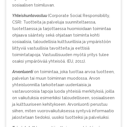
sosiaalisen toimiluvan.
Yhteiskuntavastuu
(Corporate Social Responsibility,
CSR): Tuotteita ja palveluja suunniteltaessa,
tuotettaessa ja tarjottaessa huomioidaan toimintaa
ohjaava sääntely sekä ohjataan toiminta kohti
sosiaalisia, taloudellisia kulttuurillisia ja ympäristöön
liittyviä vastuullisia tavoitteita ja eettisiä
toimintatapoja. Vastuullisuuden myötä yritys tulee
osaksi ympäröivää yhteisöä. (EU, 2011).
Arvonluonti
on toimintaa, joka tuottaa arvoa tuotteen,
palvelun tai muun toiminnan muodossa. Arvon
yhteisluonnilla tarkoitetaan uudenlaisia ja
vastavuoroisia tapoja luoda yhteisiä merkityksiä, joilla
on vaikutuksia esimerkiksi taloudelliseen, sosiaaliseen
ja kulttuuriseen kehitykseen. Arvonluonti perustuu
siihen, miten vuorovaikutuksessa syntyvä informaatio
jalostetaan tiedoksi, uusiksi tuotteiksi ja palveluiksi.