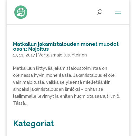
Matkailun jakamistalouden monet muodot
osa 1: Majoitus
17, 11, 2017
|
Vertaismajoitus
,
Yleinen
Matkailuun liittyvää jakamistaloustoimintaa on
olemassa hyvin monenlaista. Jakamistalous ei ole
vain majoitusta, vaikka se yleensä mielletäänkin
ainoaksi jakamistalouden ilmiöksi – onhan se
laajimmalle levinnyt ja eniten huomiota saanut ilmiö.
Tässä...
Kategoriat