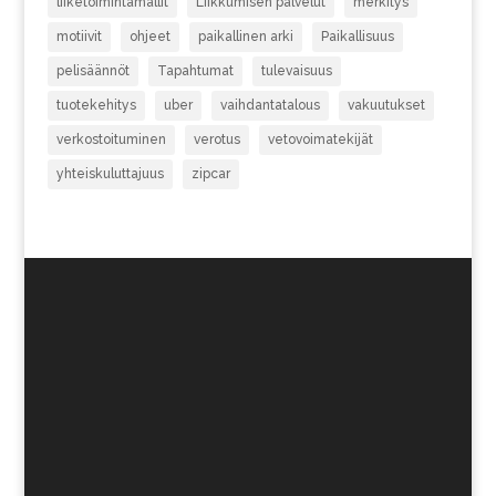
liiketoimintamallit
Liikkumisen palvelut
merkitys
motiivit
ohjeet
paikallinen arki
Paikallisuus
pelisäännöt
Tapahtumat
tulevaisuus
tuotekehitys
uber
vaihdantatalous
vakuutukset
verkostoituminen
verotus
vetovoimatekijät
yhteiskuluttajuus
zipcar