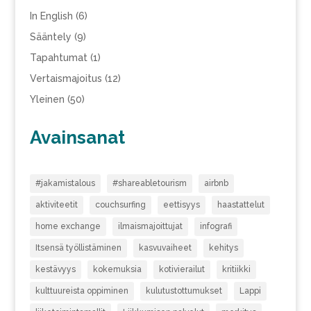
In English
(6)
Sääntely
(9)
Tapahtumat
(1)
Vertaismajoitus
(12)
Yleinen
(50)
Avainsanat
#jakamistalous
#shareabletourism
airbnb
aktiviteetit
couchsurfing
eettisyys
haastattelut
home exchange
ilmaismajoittujat
infografi
Itsensä työllistäminen
kasvuvaiheet
kehitys
kestävyys
kokemuksia
kotivierailut
kritiikki
kulttuureista oppiminen
kulutustottumukset
Lappi