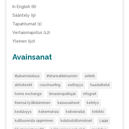
In English
(6)
Sääntely
(9)
Tapahtumat
(1)
Vertaismajoitus
(12)
Yleinen
(50)
Avainsanat
#jakamistalous
#shareabletourism
airbnb
aktiviteetit
couchsurfing
eettisyys
haastattelut
home exchange
ilmaismajoittujat
infografi
Itsensä työllistäminen
kasvuvaiheet
kehitys
kestävyys
kokemuksia
kotivierailut
kritiikki
kulttuureista oppiminen
kulutustottumukset
Lappi