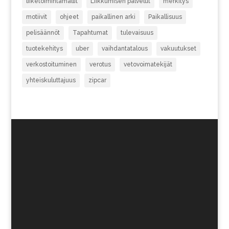
liiketoimintamallit
Liikkumisen palvelut
merkitys
motiivit
ohjeet
paikallinen arki
Paikallisuus
pelisäännöt
Tapahtumat
tulevaisuus
tuotekehitys
uber
vaihdantatalous
vakuutukset
verkostoituminen
verotus
vetovoimatekijät
yhteiskuluttajuus
zipcar