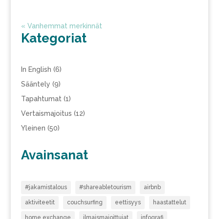
« Vanhemmat merkinnät
Kategoriat
In English
(6)
Sääntely
(9)
Tapahtumat
(1)
Vertaismajoitus
(12)
Yleinen
(50)
Avainsanat
#jakamistalous
#shareabletourism
airbnb
aktiviteetit
couchsurfing
eettisyys
haastattelut
home exchange
ilmaismajoittujat
infografi