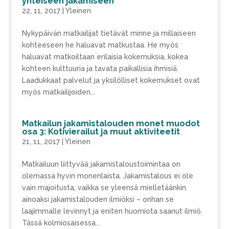
yhteiseen jakamiseen
22, 11, 2017
|
Yleinen
Nykypäivän matkailijat tietävät minne ja millaiseen
kohteeseen he haluavat matkustaa. He myös
haluavat matkoiltaan erilaisia kokemuksia, kokea
kohteen kulttuuria ja tavata paikallisia ihmisiä.
Laadukkaat palvelut ja yksilölliset kokemukset ovat
myös matkailijoiden...
Matkailun jakamistalouden monet muodot
osa 3: Kotivierailut ja muut aktiviteetit
21, 11, 2017
|
Yleinen
Matkailuun liittyvää jakamistaloustoimintaa on
olemassa hyvin monenlaista. Jakamistalous ei ole
vain majoitusta, vaikka se yleensä mielletäänkin
ainoaksi jakamistalouden ilmiöksi – onhan se
laajimmalle levinnyt ja eniten huomiota saanut ilmiö.
Tässä kolmiosaisessa...