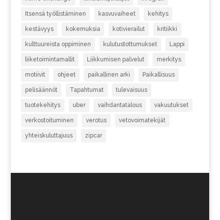
Itsensä työllistäminen
kasvuvaiheet
kehitys
kestävyys
kokemuksia
kotivierailut
kritiikki
kulttuureista oppiminen
kulutustottumukset
Lappi
liiketoimintamallit
Liikkumisen palvelut
merkitys
motiivit
ohjeet
paikallinen arki
Paikallisuus
pelisäännöt
Tapahtumat
tulevaisuus
tuotekehitys
uber
vaihdantatalous
vakuutukset
verkostoituminen
verotus
vetovoimatekijät
yhteiskuluttajuus
zipcar