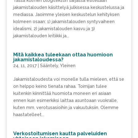
Tässä kolmen blogitekstin sarjassa esitellään
jakamistalouden käsittelyä julkisessa keskustelussa ja
mediassa. Jaoimme yleisen keskustelun kehityksen
kolmeen osaan: 1) jakamistalouden syntyvaiheen
idealismi, 2) jakamistalouden kasvu ja 3)
jakamistalouden kritiikki ja...
Mitä kaikkea tuleekaan ottaa huomioon
jakamistaloudessa?
24, 11, 2017
|
Sääntely
,
Yleinen
Jakamistaloudesta voi monelle tulla mieleen, että se
on helppo keino tienata rahaa. Toimijan tulee
kuitenkin kiinnittää huomiota moneen eri asiaan
ennen kuin esimerkiksi laittaa asuntoaan vuokralle,
kuten mm. verotusasioihin ja vakuutuksiin. Olemme
haastatelleet...
Verkostoitumisen kautta palveluiden